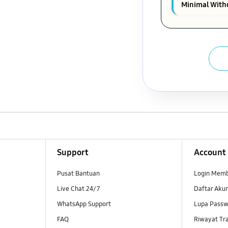
Minimal With
Support
Account
Pusat Bantuan
Login Mem
Live Chat 24/7
Daftar Aku
WhatsApp Support
Lupa Passw
FAQ
Riwayat Tr