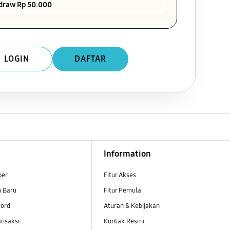
draw Rp 50.000
LOGIN
DAFTAR
Information
ber
Fitur Akses
n Baru
Fitur Pemula
ord
Aturan & Kebijakan
ansaksi
Kontak Resmi