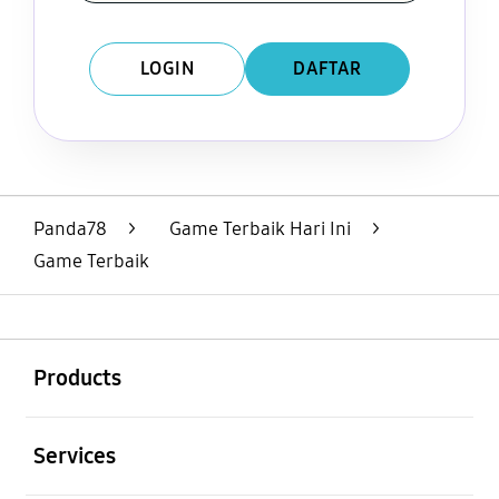
LOGIN
DAFTAR
Layer Popup Close
Panda78
>
Game Terbaik Hari Ini
>
Game Terbaik
Buka
Footer Navigation
Products
Buka
Services
Buka