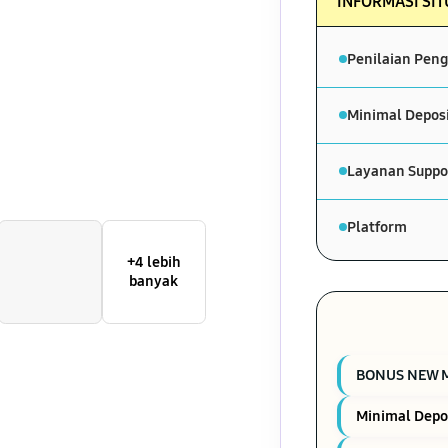
INFORMASI SIT
Penilaian Pen
Minimal Depos
Layanan Suppo
Platform
+4 lebih
banyak
BONUS NEW 
Minimal Depos