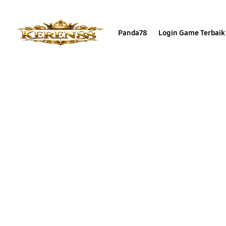
Skip
to
content
Panda78
Login Game Terbaik