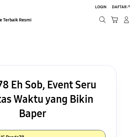
LOGIN
DAFTAR
Cari
Troli
Login/Sign-Up
 Terbaik Resmi
Cari
8 Eh Sob, Event Seru
tas Waktu yang Bikin
Baper