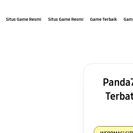
Situs Game Resmi
Situs Game Resmi
Game Terbaik
Game
Panda7
Terba