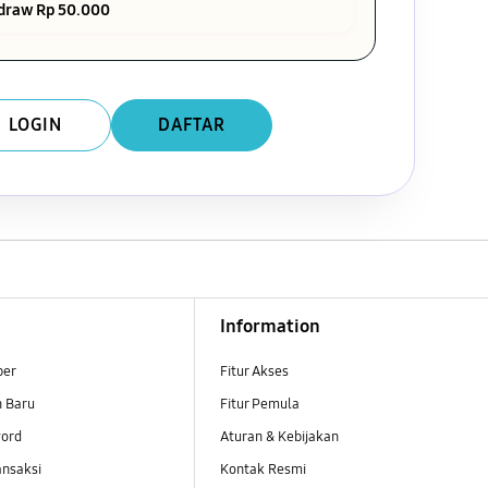
draw Rp 50.000
LOGIN
DAFTAR
Information
ber
Fitur Akses
n Baru
Fitur Pemula
ord
Aturan & Kebijakan
ansaksi
Kontak Resmi