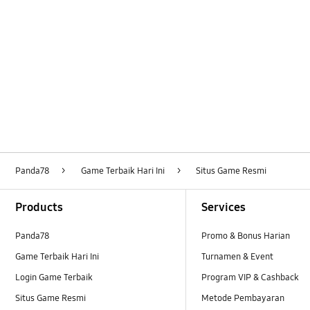
Layer Popup Close
Panda78
>
Game Terbaik Hari Ini
>
Situs Game Resmi
Footer Navigation
Products
Services
Panda78
Promo & Bonus Harian
Game Terbaik Hari Ini
Turnamen & Event
Login Game Terbaik
Program VIP & Cashback
Situs Game Resmi
Metode Pembayaran