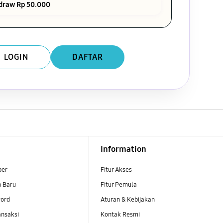
draw Rp 50.000
LOGIN
DAFTAR
Information
ber
Fitur Akses
n Baru
Fitur Pemula
ord
Aturan & Kebijakan
ansaksi
Kontak Resmi