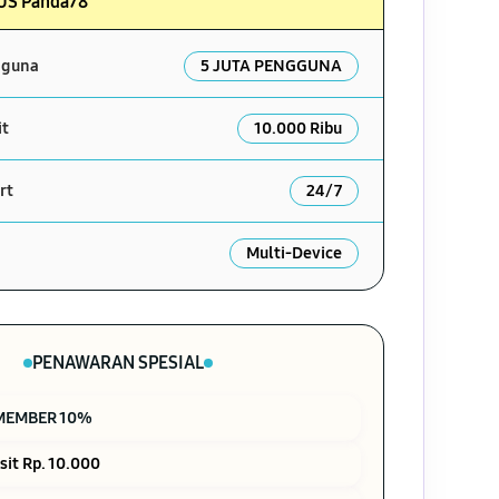
US Panda78
gguna
5 JUTA PENGGUNA
it
10.000 Ribu
rt
24/7
Multi-Device
PENAWARAN SPESIAL
MEMBER 10%
it Rp. 10.000