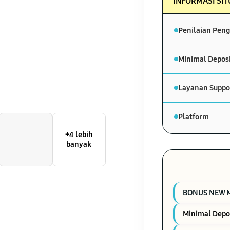
INFORMASI SIT
Penilaian Pen
Minimal Depos
Layanan Suppo
Platform
+4 lebih
banyak
BONUS NEW 
Minimal Depos