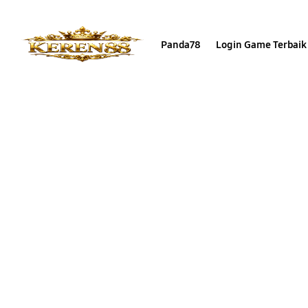
Skip
to
content
Panda78
Login Game Terbaik