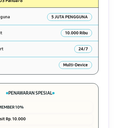
US Panda78
gguna
5 JUTA PENGGUNA
it
10.000 Ribu
rt
24/7
Multi-Device
PENAWARAN SPESIAL
MEMBER 10%
it Rp. 10.000