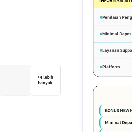
INFORMASI SIT
Penilaian Pen
Minimal Depos
Layanan Suppo
Platform
+4 lebih
banyak
BONUS NEW 
Minimal Depos