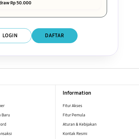
draw Rp 50.000
LOGIN
DAFTAR
Information
ber
Fitur Akses
n Baru
Fitur Pemula
ord
Aturan & Kebijakan
ansaksi
Kontak Resmi