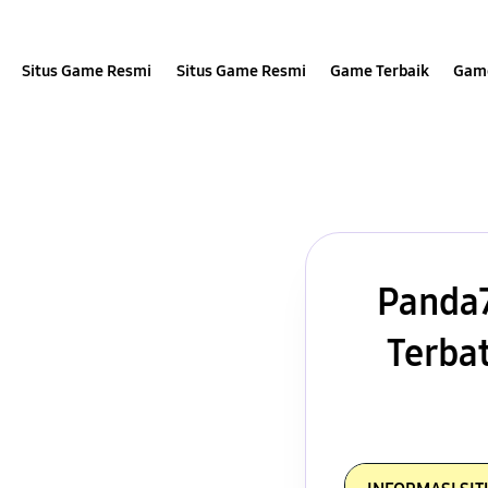
Situs Game Resmi
Situs Game Resmi
Game Terbaik
Game
Panda7
Terba