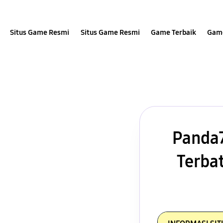
Situs Game Resmi
Situs Game Resmi
Game Terbaik
Game
Panda7
Terba