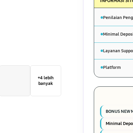
INFORMASI SIT
Penilaian Pen
Minimal Depos
Layanan Suppo
Platform
+4 lebih
banyak
BONUS NEW 
Minimal Depos