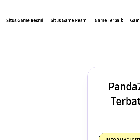
Situs Game Resmi
Situs Game Resmi
Game Terbaik
Game
Panda7
Terba