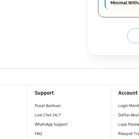
Minimal With
Support
Account
Pusat Bantuan
Login Mem
Live Chat 24/7
Daftar Aku
WhatsApp Support
Lupa Passw
FAQ
Riwayat Tr