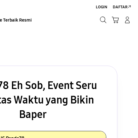
LOGIN
DAFTAR
Cari
Troli
Login/Sign-Up
 Terbaik Resmi
Cari
8 Eh Sob, Event Seru
tas Waktu yang Bikin
Baper