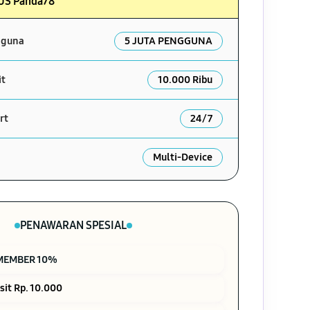
US Panda78
gguna
5 JUTA PENGGUNA
it
10.000 Ribu
rt
24/7
Multi-Device
PENAWARAN SPESIAL
MEMBER 10%
it Rp. 10.000