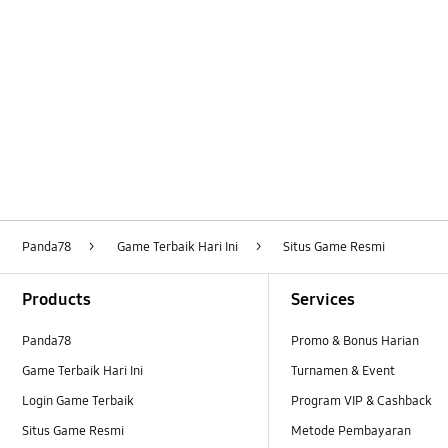
Layer Popup Close
Panda78
>
Game Terbaik Hari Ini
>
Situs Game Resmi
Footer Navigation
Products
Services
Panda78
Promo & Bonus Harian
Game Terbaik Hari Ini
Turnamen & Event
Login Game Terbaik
Program VIP & Cashback
Situs Game Resmi
Metode Pembayaran