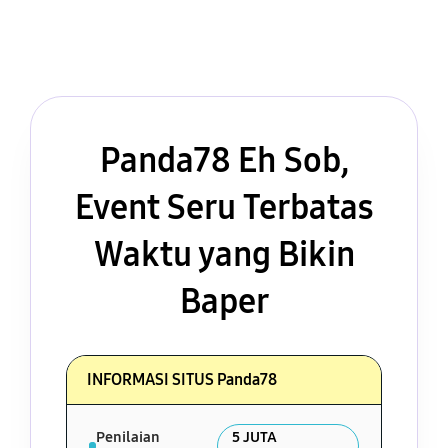
Panda78 Eh Sob,
Event Seru Terbatas
Waktu yang Bikin
Baper
INFORMASI SITUS Panda78
Penilaian
5 JUTA