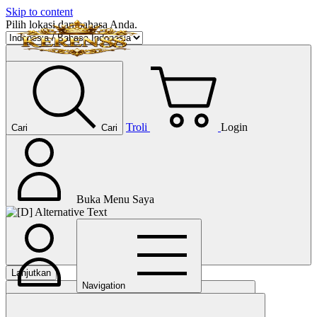
Skip to content
Pilih lokasi dan bahasa Anda.
Troli
Login
Cari
Cari
Buka Menu Saya
Lanjutkan
Navigation