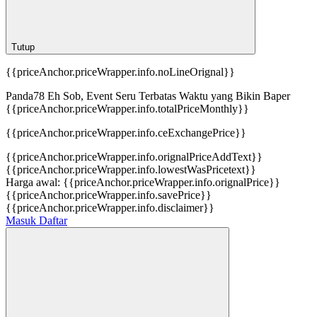
Tutup
{{priceAnchor.priceWrapper.info.noLineOrignal}}
Panda78 Eh Sob, Event Seru Terbatas Waktu yang Bikin Baper
{{priceAnchor.priceWrapper.info.totalPriceMonthly}}
{{priceAnchor.priceWrapper.info.ceExchangePrice}}
{{priceAnchor.priceWrapper.info.orignalPriceAddText}}
{{priceAnchor.priceWrapper.info.lowestWasPricetext}}
Harga awal:
{{priceAnchor.priceWrapper.info.orignalPrice}}
{{priceAnchor.priceWrapper.info.savePrice}}
{{priceAnchor.priceWrapper.info.disclaimer}}
Masuk
Daftar