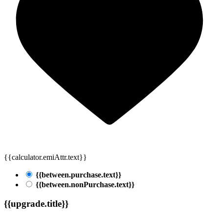
{{calculator.emiAttr.text}}
{{between.purchase.text}}
{{between.nonPurchase.text}}
{{upgrade.title}}