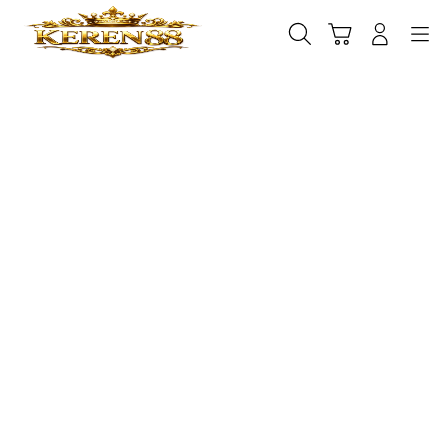
Skip
to
Cari
Troli
Login
Navigation
content