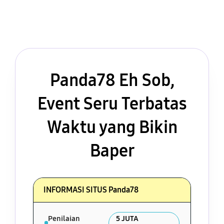
Panda78 Eh Sob,
Event Seru Terbatas
Waktu yang Bikin
Baper
INFORMASI SITUS Panda78
Penilaian
5 JUTA