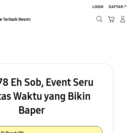
LOGIN
DAFTAR
Cari
Troli
Login/Sign-Up
 Terbaik Resmi
Cari
8 Eh Sob, Event Seru
tas Waktu yang Bikin
Baper