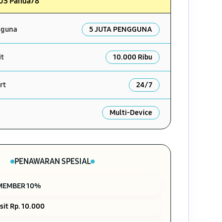
US Panda78
gguna
5 JUTA PENGGUNA
it
10.000 Ribu
rt
24/7
Multi-Device
PENAWARAN SPESIAL
MEMBER 10%
it Rp. 10.000