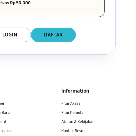
draw Rp 50.000
LOGIN
DAFTAR
Information
ber
Fitur Akses
n Baru
Fitur Pemula
ord
Aturan & Kebijakan
ansaksi
Kontak Resmi