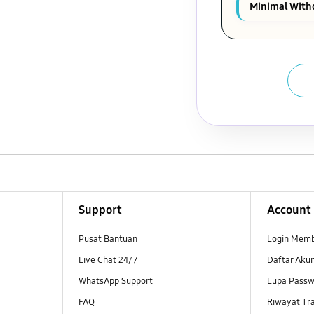
Minimal With
Support
Account
Pusat Bantuan
Login Mem
Live Chat 24/7
Daftar Aku
WhatsApp Support
Lupa Passw
FAQ
Riwayat Tr