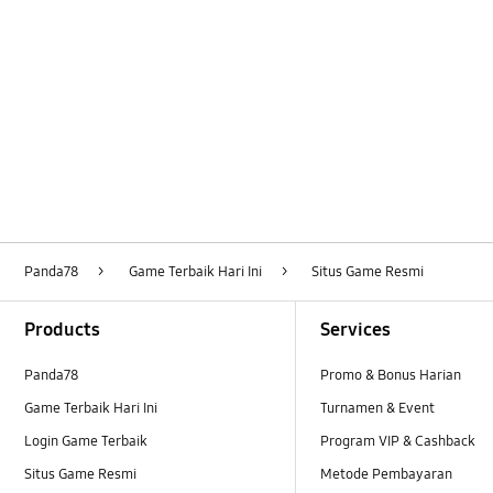
Layer Popup Close
Panda78
>
Game Terbaik Hari Ini
>
Situs Game Resmi
Footer Navigation
Products
Services
Panda78
Promo & Bonus Harian
Game Terbaik Hari Ini
Turnamen & Event
Login Game Terbaik
Program VIP & Cashback
Situs Game Resmi
Metode Pembayaran