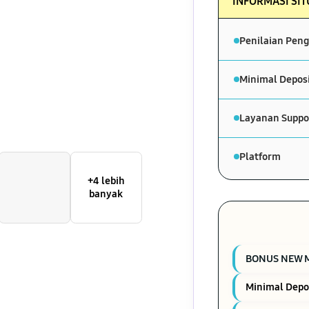
INFORMASI SIT
Penilaian Pen
Minimal Depos
Layanan Suppo
Platform
+4 lebih
banyak
BONUS NEW 
Minimal Depos