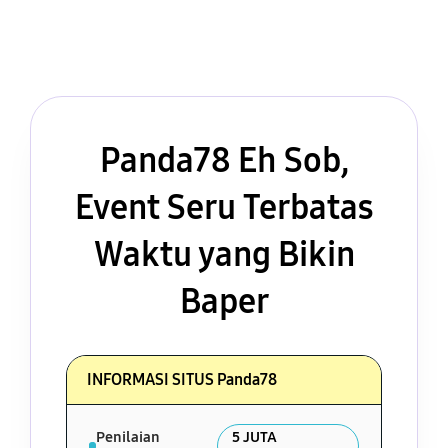
Panda78 Eh Sob,
Event Seru Terbatas
Waktu yang Bikin
Baper
INFORMASI SITUS Panda78
Penilaian
5 JUTA