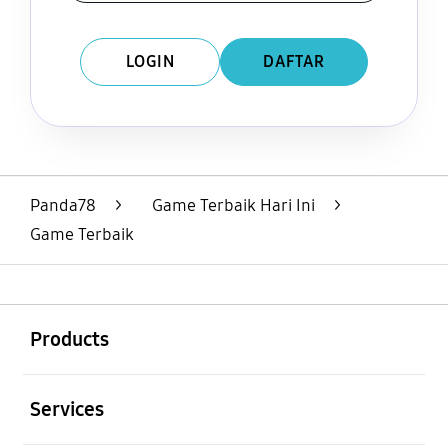
LOGIN
DAFTAR
Layer Popup Close
Panda78
>
Game Terbaik Hari Ini
>
Game Terbaik
Buka
Footer Navigation
Products
Buka
Services
Buka