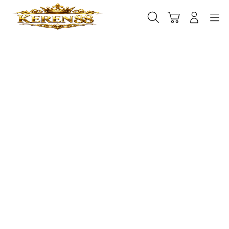
Skip
to
Cari
Troli
Login
Navigation
content