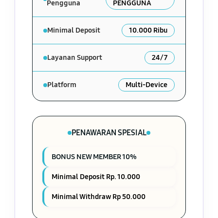
Pengguna
PENGGUNA
Minimal Deposit
10.000 Ribu
Layanan Support
24/7
Platform
Multi-Device
PENAWARAN SPESIAL
BONUS NEW MEMBER 10%
Minimal Deposit Rp. 10.000
Minimal Withdraw Rp 50.000