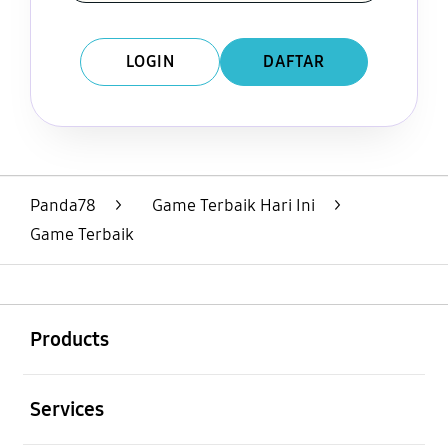
LOGIN
DAFTAR
Layer Popup Close
Panda78
>
Game Terbaik Hari Ini
>
Game Terbaik
Buka
Footer Navigation
Products
Buka
Services
Buka