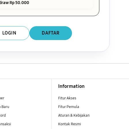
draw Rp 50.000
LOGIN
DAFTAR
Information
ber
Fitur Akses
n Baru
Fitur Pemula
ord
Aturan & Kebijakan
ansaksi
Kontak Resmi