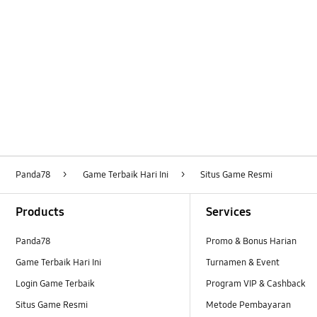
Layer Popup Close
Panda78
>
Game Terbaik Hari Ini
>
Situs Game Resmi
Footer Navigation
Products
Services
Panda78
Promo & Bonus Harian
Game Terbaik Hari Ini
Turnamen & Event
Login Game Terbaik
Program VIP & Cashback
Situs Game Resmi
Metode Pembayaran