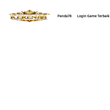
Skip
to
content
Panda78
Login Game Terbaik