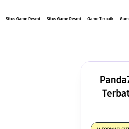
Situs Game Resmi
Situs Game Resmi
Game Terbaik
Game
Panda7
Terba