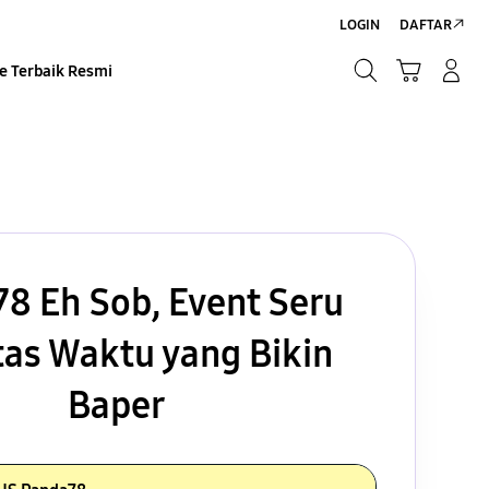
LOGIN
DAFTAR
Cari
Troli
Login/Sign-Up
 Terbaik Resmi
Cari
8 Eh Sob, Event Seru
tas Waktu yang Bikin
Baper