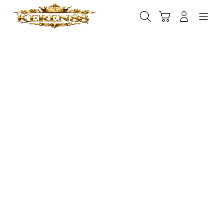
Skip
to
Cari
Troli
Login
Navigation
content