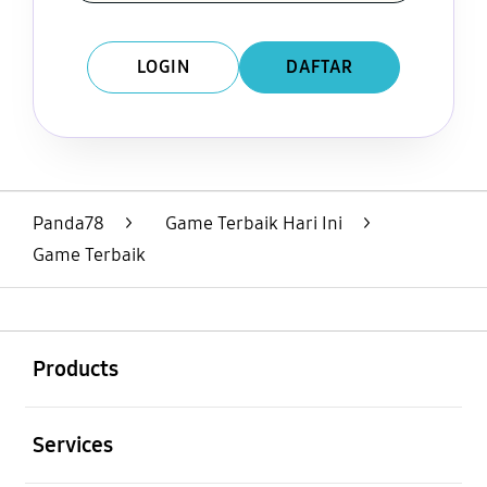
LOGIN
DAFTAR
Layer Popup Close
Panda78
>
Game Terbaik Hari Ini
>
Game Terbaik
Buka
Footer Navigation
Products
Buka
Services
Buka