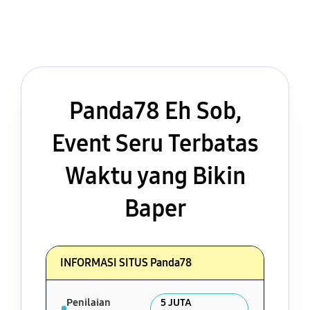
Panda78 Eh Sob,
Event Seru Terbatas
Waktu yang Bikin
Baper
INFORMASI SITUS Panda78
Penilaian
5 JUTA