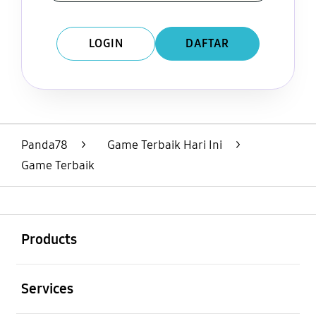
LOGIN
DAFTAR
Layer Popup Close
Panda78
>
Game Terbaik Hari Ini
>
Game Terbaik
Buka
Footer Navigation
Products
Buka
Services
Buka