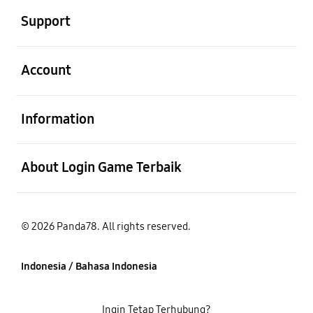
Support
Buka
Account
Buka
Information
Buka
About Login Game Terbaik
© 2026 Panda78. All rights reserved.
Indonesia / Bahasa Indonesia
Ingin Tetap Terhubung?