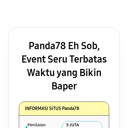
Panda78 Eh Sob,
Event Seru Terbatas
Waktu yang Bikin
Baper
INFORMASI SITUS Panda78
Penilaian
5 JUTA