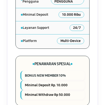
Pengguna
PENGGUNA
Minimal Deposit
10.000 Ribu
Layanan Support
24/7
Platform
Multi-Device
PENAWARAN SPESIAL
BONUS NEW MEMBER 10%
Minimal Deposit Rp. 10.000
Minimal Withdraw Rp 50.000