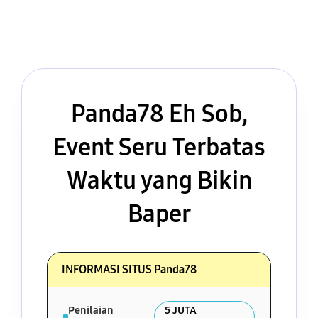
Panda78 Eh Sob,
Event Seru Terbatas
Waktu yang Bikin
Baper
INFORMASI SITUS Panda78
Penilaian
5 JUTA