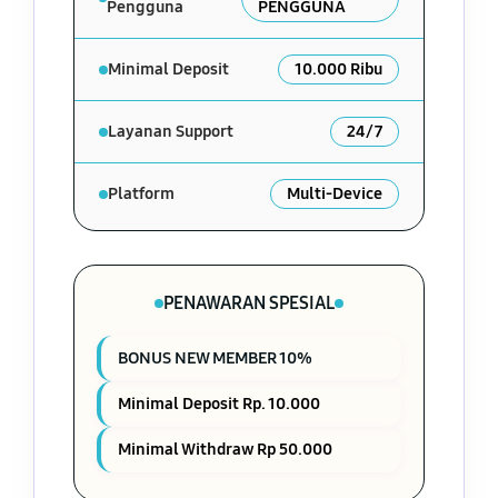
Pengguna
PENGGUNA
Minimal Deposit
10.000 Ribu
Layanan Support
24/7
Platform
Multi-Device
PENAWARAN SPESIAL
BONUS NEW MEMBER 10%
Minimal Deposit Rp. 10.000
Minimal Withdraw Rp 50.000