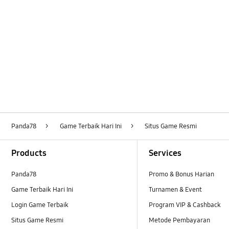
Layer Popup Close
Panda78
>
Game Terbaik Hari Ini
>
Situs Game Resmi
Footer Navigation
Products
Services
Panda78
Promo & Bonus Harian
Game Terbaik Hari Ini
Turnamen & Event
Login Game Terbaik
Program VIP & Cashback
Situs Game Resmi
Metode Pembayaran