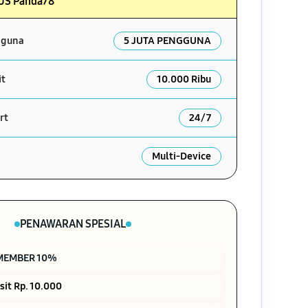
US Panda78
gguna
5 JUTA PENGGUNA
it
10.000 Ribu
rt
24/7
Multi-Device
PENAWARAN SPESIAL
MEMBER 10%
it Rp. 10.000