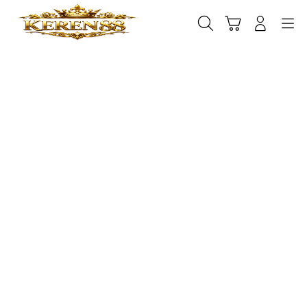
Skip
to
Cari
Troli
Login
Navigation
content