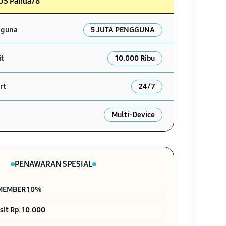
US Panda78
gguna
5 JUTA PENGGUNA
it
10.000 Ribu
rt
24/7
Multi-Device
PENAWARAN SPESIAL
MEMBER 10%
it Rp. 10.000