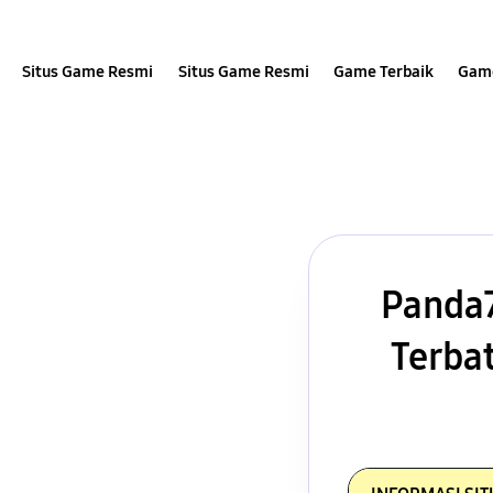
Situs Game Resmi
Situs Game Resmi
Game Terbaik
Game
Panda7
Terba