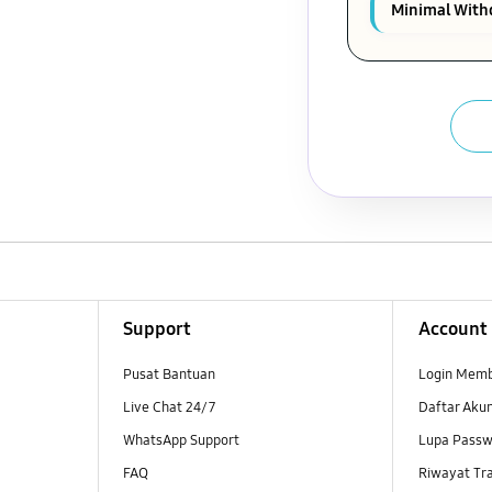
Minimal With
Support
Account
Pusat Bantuan
Login Mem
Live Chat 24/7
Daftar Aku
WhatsApp Support
Lupa Passw
FAQ
Riwayat Tr