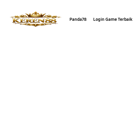
Skip
to
content
Panda78
Login Game Terbaik