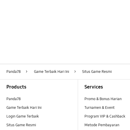
Layer Popup Close
Panda78
>
Game Terbaik Hari Ini
>
Situs Game Resmi
Footer Navigation
Products
Services
Panda78
Promo & Bonus Harian
Game Terbaik Hari Ini
Turnamen & Event
Login Game Terbaik
Program VIP & Cashback
Situs Game Resmi
Metode Pembayaran