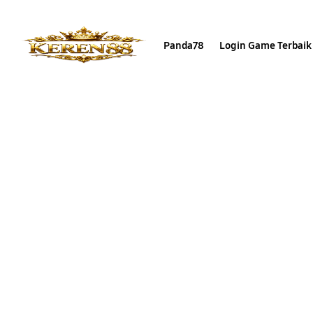
Skip
to
content
Panda78
Login Game Terbaik