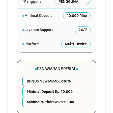
Pengguna
PENGGUNA
Minimal Deposit
10.000 Ribu
Layanan Support
24/7
Platform
Multi-Device
PENAWARAN SPESIAL
BONUS NEW MEMBER 10%
Minimal Deposit Rp. 10.000
Minimal Withdraw Rp 50.000