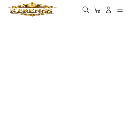
Skip
to
Cari
Troli
Login
Navigation
content