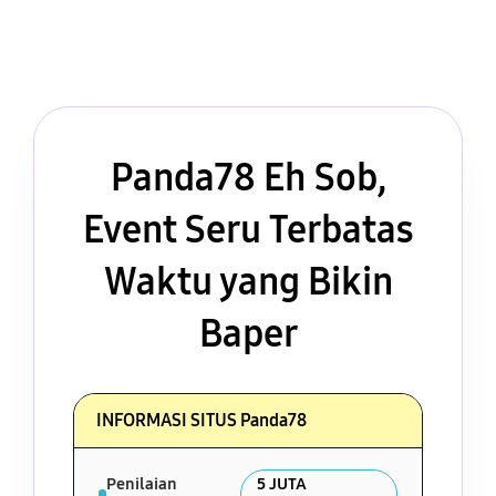
Panda78 Eh Sob,
Event Seru Terbatas
Waktu yang Bikin
Baper
INFORMASI SITUS Panda78
Penilaian
5 JUTA