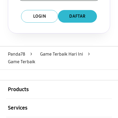
LOGIN
DAFTAR
Layer Popup Close
Panda78
>
Game Terbaik Hari Ini
>
Game Terbaik
Buka
Footer Navigation
Products
Buka
Services
Buka