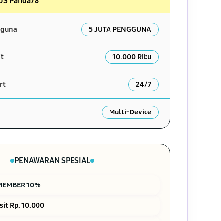
US Panda78
gguna
5 JUTA PENGGUNA
it
10.000 Ribu
rt
24/7
Multi-Device
PENAWARAN SPESIAL
MEMBER 10%
it Rp. 10.000