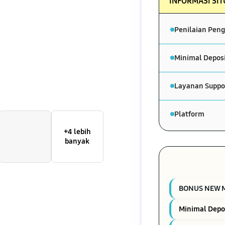
INFORMASI SIT
Penilaian Pen
Minimal Depos
Layanan Suppo
Platform
+4 lebih
banyak
BONUS NEW 
Minimal Depos