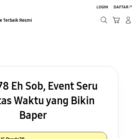
LOGIN
DAFTAR
Cari
Troli
Login/Sign-Up
 Terbaik Resmi
Cari
8 Eh Sob, Event Seru
tas Waktu yang Bikin
Baper