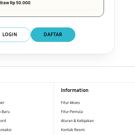
draw Rp 50.000
LOGIN
DAFTAR
Information
ber
Fitur Akses
n Baru
Fitur Pemula
ord
Aturan & Kebijakan
ansaksi
Kontak Resmi