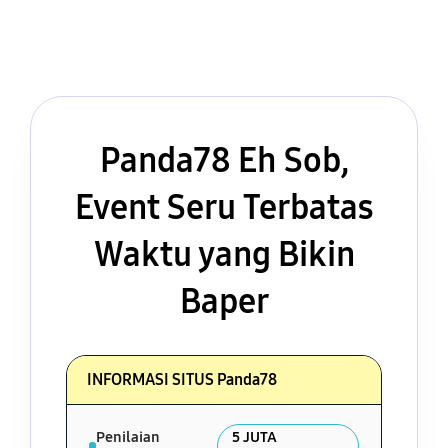
Panda78 Eh Sob,
Event Seru Terbatas
Waktu yang Bikin
Baper
INFORMASI SITUS Panda78
Penilaian
5 JUTA