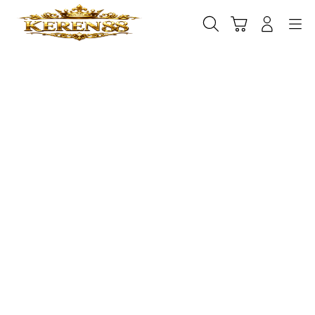
Skip
to
Cari
Troli
Login
Navigation
content