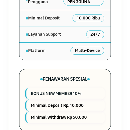
Pengguna
PENGGUNA
Minimal Deposit
10.000 Ribu
Layanan Support
24/7
Platform
Multi-Device
PENAWARAN SPESIAL
BONUS NEW MEMBER 10%
Minimal Deposit Rp. 10.000
Minimal Withdraw Rp 50.000