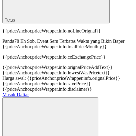
Tutup
{{priceAnchor.priceWrapper.info.noLineOrignal}}
Panda78 Eh Sob, Event Seru Terbatas Waktu yang Bikin Baper
{{priceAnchor.priceWrapper.info.totalPriceMonthly}}
{{priceAnchor.priceWrapper.info.ceExchangePrice}}
{{priceAnchor.priceWrapper.info.orignalPriceAddText}}
{{priceAnchor.priceWrapper.info.lowestWasPricetext}}
Harga awal:
{{priceAnchor.priceWrapper.info.orignalPrice}}
{{priceAnchor.priceWrapper.info.savePrice}}
{{priceAnchor.priceWrapper.info.disclaimer}}
Masuk
Daftar