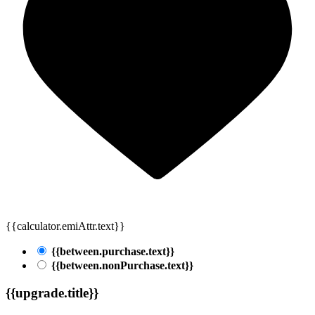
{{calculator.emiAttr.text}}
{{between.purchase.text}}
{{between.nonPurchase.text}}
{{upgrade.title}}