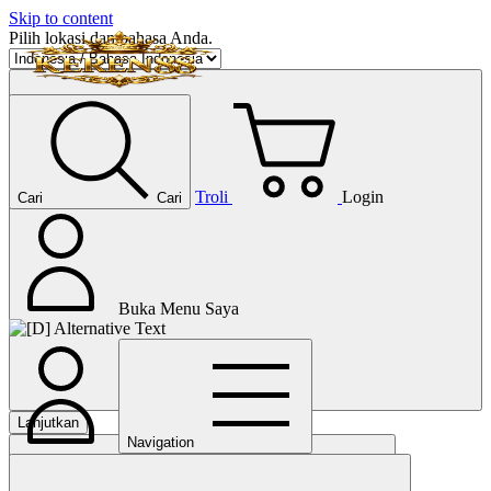
Skip to content
Pilih lokasi dan bahasa Anda.
Troli
Login
Cari
Cari
Buka Menu Saya
Lanjutkan
Navigation