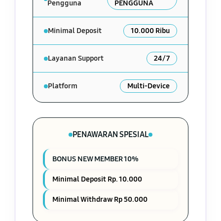
Pengguna
PENGGUNA
Minimal Deposit
10.000 Ribu
Layanan Support
24/7
Platform
Multi-Device
PENAWARAN SPESIAL
BONUS NEW MEMBER 10%
Minimal Deposit Rp. 10.000
Minimal Withdraw Rp 50.000