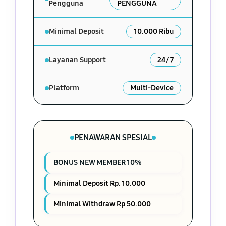
Pengguna
PENGGUNA
Minimal Deposit
10.000 Ribu
Layanan Support
24/7
Platform
Multi-Device
PENAWARAN SPESIAL
BONUS NEW MEMBER 10%
Minimal Deposit Rp. 10.000
Minimal Withdraw Rp 50.000