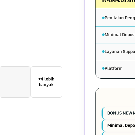
INFORMASI SIT
Penilaian Pen
Minimal Depos
Layanan Suppo
Platform
+4 lebih
banyak
BONUS NEW 
Minimal Depos