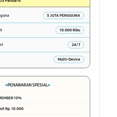
US Panda78
gguna
5 JUTA PENGGUNA
it
10.000 Ribu
rt
24/7
Multi-Device
PENAWARAN SPESIAL
MEMBER 10%
it Rp. 10.000