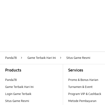
Layer Popup Close
Panda78
>
Game Terbaik Hari Ini
>
Situs Game Resmi
Footer Navigation
Products
Services
Panda78
Promo & Bonus Harian
Game Terbaik Hari Ini
Turnamen & Event
Login Game Terbaik
Program VIP & Cashback
Situs Game Resmi
Metode Pembayaran