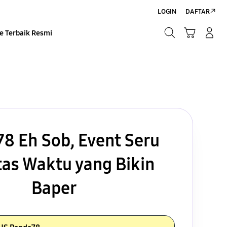
LOGIN
DAFTAR
Cari
Troli
Login/Sign-Up
 Terbaik Resmi
Cari
8 Eh Sob, Event Seru
tas Waktu yang Bikin
Baper