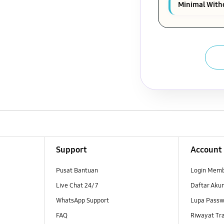
Minimal With
Support
Account
Pusat Bantuan
Login Mem
Live Chat 24/7
Daftar Aku
WhatsApp Support
Lupa Passw
FAQ
Riwayat Tr