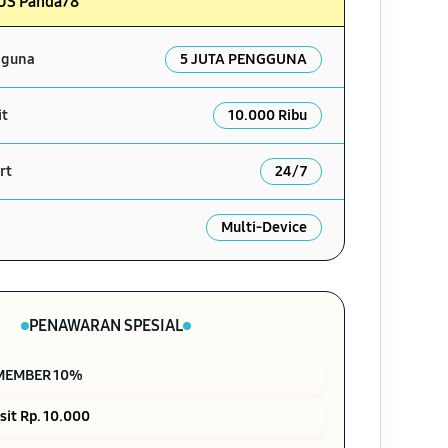
US Panda78
gguna
5 JUTA PENGGUNA
it
10.000 Ribu
rt
24/7
Multi-Device
PENAWARAN SPESIAL
MEMBER 10%
it Rp. 10.000