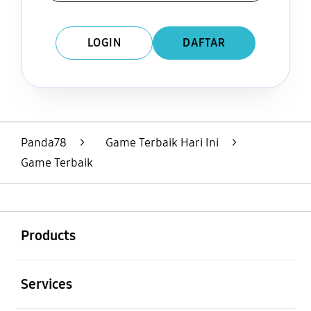
LOGIN
DAFTAR
Layer Popup Close
Panda78
>
Game Terbaik Hari Ini
>
Game Terbaik
Buka
Footer Navigation
Products
Buka
Services
Buka