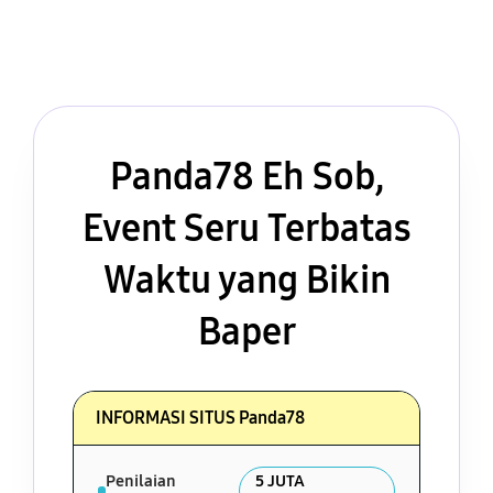
Panda78 Eh Sob,
Event Seru Terbatas
Waktu yang Bikin
Baper
INFORMASI SITUS Panda78
Penilaian
5 JUTA