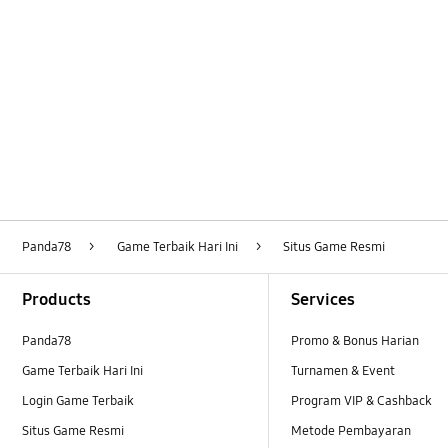
Layer Popup Close
Panda78
>
Game Terbaik Hari Ini
>
Situs Game Resmi
Footer Navigation
Products
Services
Panda78
Promo & Bonus Harian
Game Terbaik Hari Ini
Turnamen & Event
Login Game Terbaik
Program VIP & Cashback
Situs Game Resmi
Metode Pembayaran