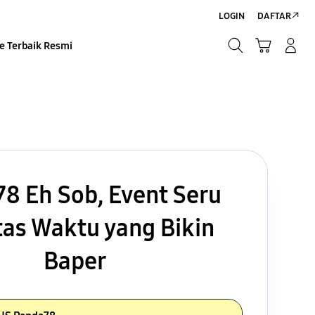
LOGIN
DAFTAR
Cari
Troli
Login/Sign-Up
 Terbaik Resmi
Cari
8 Eh Sob, Event Seru
tas Waktu yang Bikin
Baper