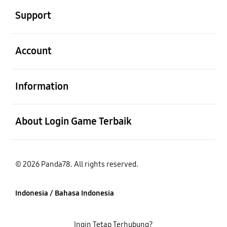
Support
Buka
Account
Buka
Information
Buka
About Login Game Terbaik
© 2026 Panda78. All rights reserved.
Indonesia / Bahasa Indonesia
Ingin Tetap Terhubung?