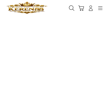
Skip
to
Cari
Troli
Login
Navigation
content