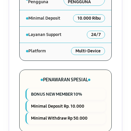
Pengguna
PENGGUNA
Minimal Deposit
10.000 Ribu
Layanan Support
24/7
Platform
Multi-Device
PENAWARAN SPESIAL
BONUS NEW MEMBER 10%
Minimal Deposit Rp. 10.000
Minimal Withdraw Rp 50.000