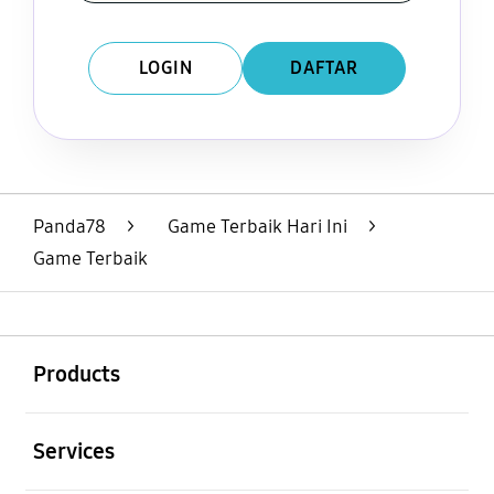
LOGIN
DAFTAR
Layer Popup Close
Panda78
>
Game Terbaik Hari Ini
>
Game Terbaik
Buka
Footer Navigation
Products
Buka
Services
Buka