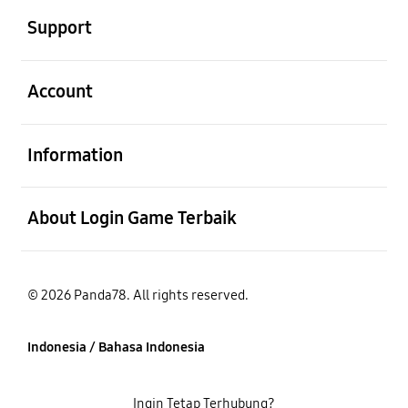
Support
Buka
Account
Buka
Information
Buka
About Login Game Terbaik
© 2026 Panda78. All rights reserved.
Indonesia / Bahasa Indonesia
Ingin Tetap Terhubung?