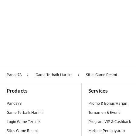
Layer Popup Close
Panda78
>
Game Terbaik Hari Ini
>
Situs Game Resmi
Footer Navigation
Products
Services
Panda78
Promo & Bonus Harian
Game Terbaik Hari Ini
Turnamen & Event
Login Game Terbaik
Program VIP & Cashback
Situs Game Resmi
Metode Pembayaran