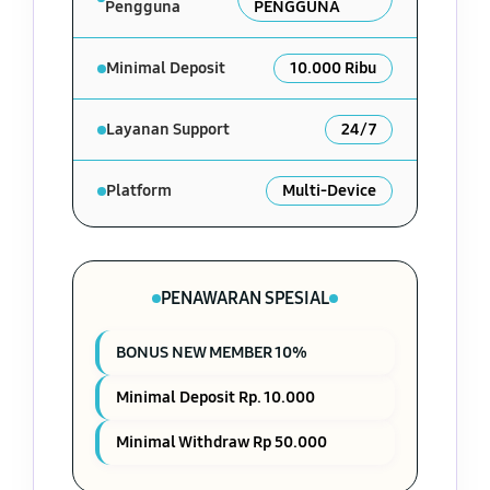
Pengguna
PENGGUNA
Minimal Deposit
10.000 Ribu
Layanan Support
24/7
Platform
Multi-Device
PENAWARAN SPESIAL
BONUS NEW MEMBER 10%
Minimal Deposit Rp. 10.000
Minimal Withdraw Rp 50.000