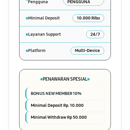
Pengguna
PENGGUNA
Minimal Deposit
10.000 Ribu
Layanan Support
24/7
Platform
Multi-Device
PENAWARAN SPESIAL
BONUS NEW MEMBER 10%
Minimal Deposit Rp. 10.000
Minimal Withdraw Rp 50.000