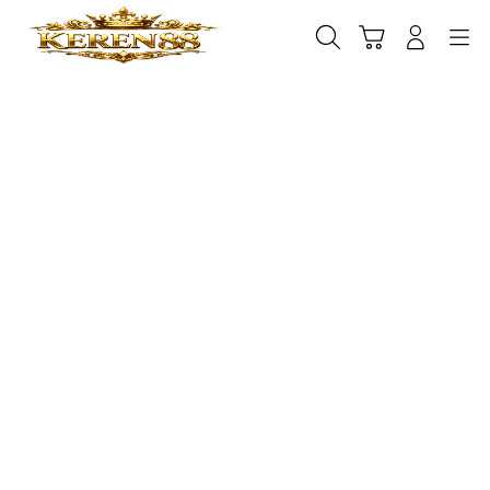
Skip
to
Cari
Troli
Login
Navigation
content