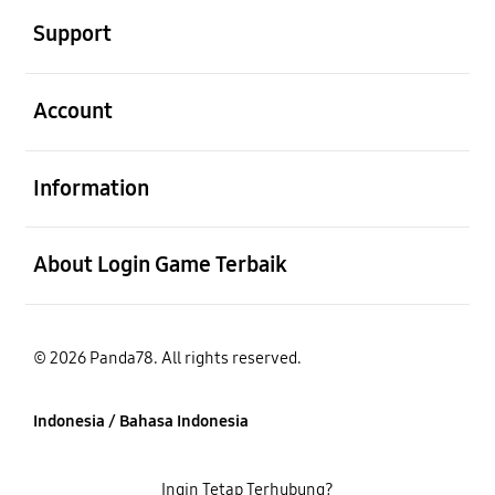
Support
Buka
Account
Buka
Information
Buka
About Login Game Terbaik
© 2026 Panda78. All rights reserved.
Indonesia / Bahasa Indonesia
Ingin Tetap Terhubung?