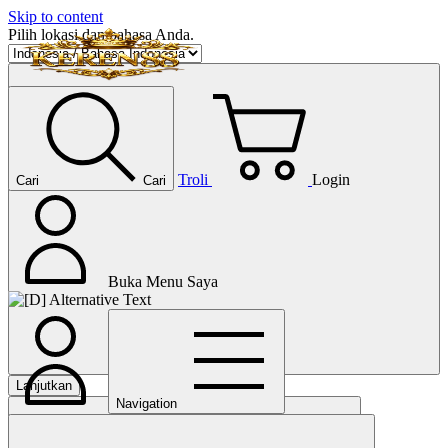
Skip to content
Pilih lokasi dan bahasa Anda.
Troli
Login
Cari
Cari
Buka Menu Saya
Lanjutkan
Navigation