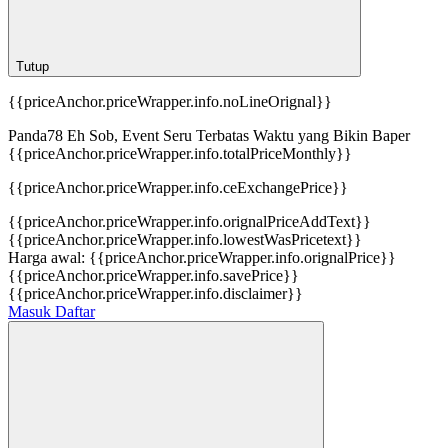
Tutup
{{priceAnchor.priceWrapper.info.noLineOrignal}}
Panda78 Eh Sob, Event Seru Terbatas Waktu yang Bikin Baper
{{priceAnchor.priceWrapper.info.totalPriceMonthly}}
{{priceAnchor.priceWrapper.info.ceExchangePrice}}
{{priceAnchor.priceWrapper.info.orignalPriceAddText}}
{{priceAnchor.priceWrapper.info.lowestWasPricetext}}
Harga awal:
{{priceAnchor.priceWrapper.info.orignalPrice}}
{{priceAnchor.priceWrapper.info.savePrice}}
{{priceAnchor.priceWrapper.info.disclaimer}}
Masuk
Daftar