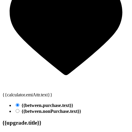
{{calculator.emiAttr.text}}
{{between.purchase.text}}
{{between.nonPurchase.text}}
{{upgrade.title}}