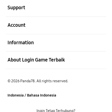
Support
Buka
Account
Buka
Information
Buka
About Login Game Terbaik
© 2026 Panda78. All rights reserved.
Indonesia / Bahasa Indonesia
Ingin Tetap Terhubung?