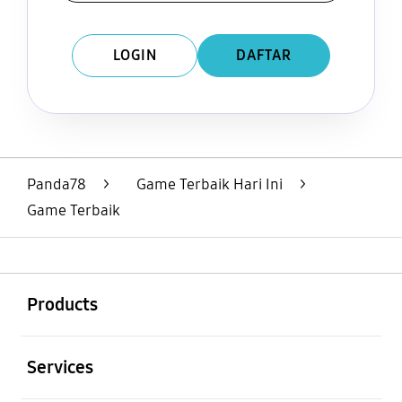
LOGIN
DAFTAR
Layer Popup Close
Panda78
>
Game Terbaik Hari Ini
>
Game Terbaik
Buka
Footer Navigation
Products
Buka
Services
Buka