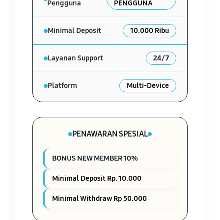
Pengguna
PENGGUNA
Minimal Deposit
10.000 Ribu
Layanan Support
24/7
Platform
Multi-Device
PENAWARAN SPESIAL
BONUS NEW MEMBER 10%
Minimal Deposit Rp. 10.000
Minimal Withdraw Rp 50.000