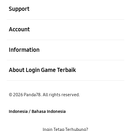
Support
Buka
Account
Buka
Information
Buka
About Login Game Terbaik
© 2026 Panda78. All rights reserved.
Indonesia / Bahasa Indonesia
Ingin Tetap Terhubung?