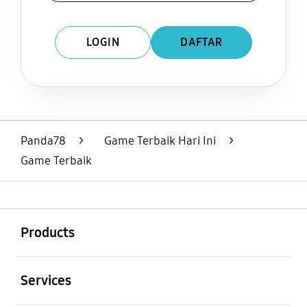
LOGIN
DAFTAR
Layer Popup Close
Panda78
>
Game Terbaik Hari Ini
>
Game Terbaik
Buka
Footer Navigation
Products
Buka
Services
Buka