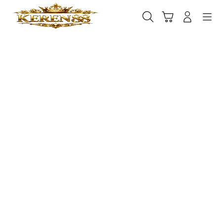
Skip
to
Cari
Troli
Login
Navigation
content