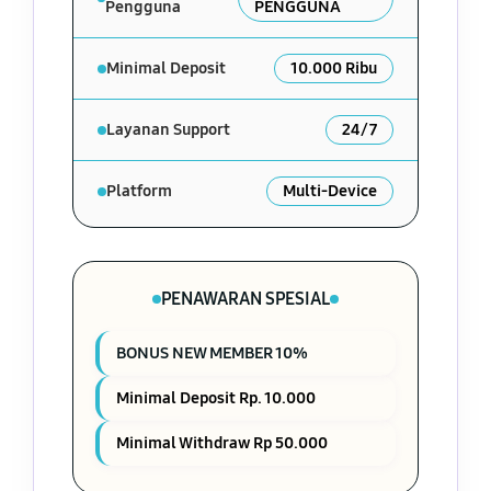
Pengguna
PENGGUNA
Minimal Deposit
10.000 Ribu
Layanan Support
24/7
Platform
Multi-Device
PENAWARAN SPESIAL
BONUS NEW MEMBER 10%
Minimal Deposit Rp. 10.000
Minimal Withdraw Rp 50.000