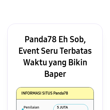
Panda78 Eh Sob,
Event Seru Terbatas
Waktu yang Bikin
Baper
INFORMASI SITUS Panda78
Penilaian
5 JUTA